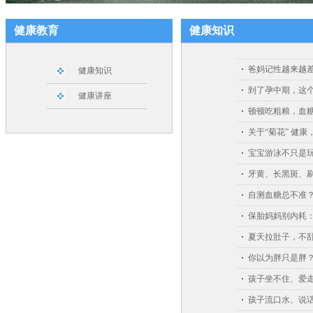
健康教育
健康知识
爸妈记性越来越
健康知识
到了孕中期，这
健康讲座
顿顿吃粗粮，血
关于“菊花” 健
宝宝游泳不只是
牙黄、长黑斑、
自测血糖总不准
保胎妈妈别内耗
夏天拉肚子，不
你以为胖只是胖？
孩子坐不住、爱走
孩子流口水、说